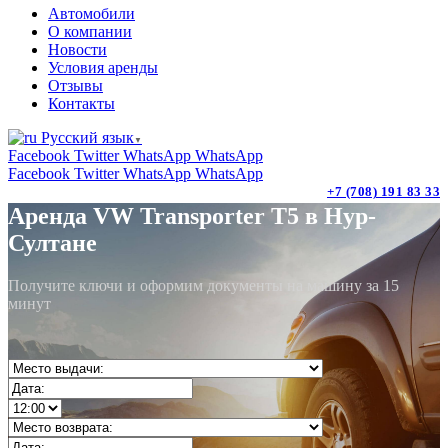
Автомобили
О компании
Новости
Условия аренды
Отзывы
Контакты
Русский язык
▼
Facebook
Twitter
WhatsApp
WhatsApp
Facebook
Twitter
WhatsApp
WhatsApp
+7 (708) 191 83 33
Аренда VW Transporter T5 в Нур-
Султане
Получите ключи и оформим документы на машину за 15
минут