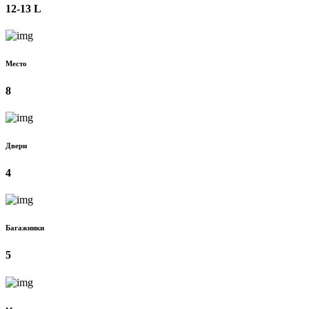
12-13 L
Место
8
Двери
4
Багажники
5