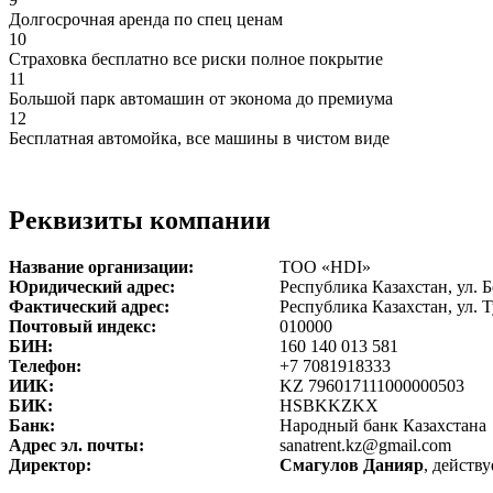
Долгосрочная аренда по спец ценам
10
Страховка бесплатно все риски полное покрытие
11
Большой парк автомашин от эконома до премиума
12
Бесплатная автомойка, все машины в чистом виде
Реквизиты компании
Название организации:
ТОО «HDI»
Юридический адрес:
Республика Казахстан, ул. 
Фактический адрес:
Республика Казахстан, ул. Т
Почтовый индекс:
010000
БИН:
160 140 013 581
Телефон:
+7 7081918333
ИИК:
KZ 796017111000000503
БИК:
HSBKKZKX
Банк:
Народный банк Казахстана
Адрес эл. почты:
sanatrent.kz@gmail.com
Директор:
Смагулов Данияр
, действ