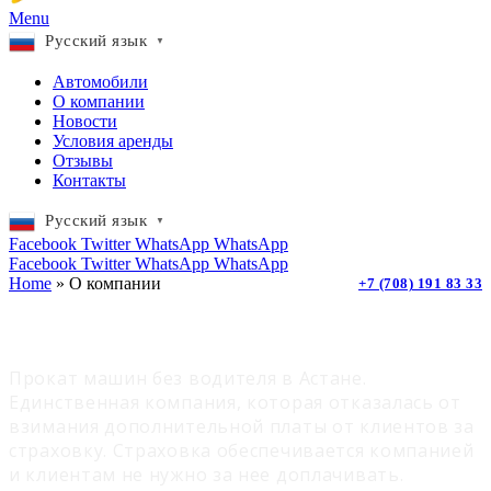
Menu
Русский язык
▼
Автомобили
О компании
Новости
Условия аренды
Отзывы
Контакты
Русский язык
▼
Facebook
Twitter
WhatsApp
WhatsApp
Facebook
Twitter
WhatsApp
WhatsApp
Home
»
О компании
+7 (708) 191 83 33
О компании
Прокат машин без водителя в Астане.
Единственная компания, которая отказалась от
взимания дополнительной платы от клиентов за
страховку. Страховка обеспечивается компанией
и клиентам не нужно за нее доплачивать.