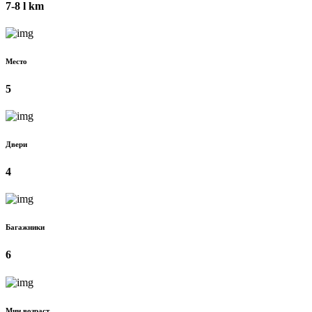
7-8 l km
Место
5
Двери
4
Багажники
6
Мин возраст