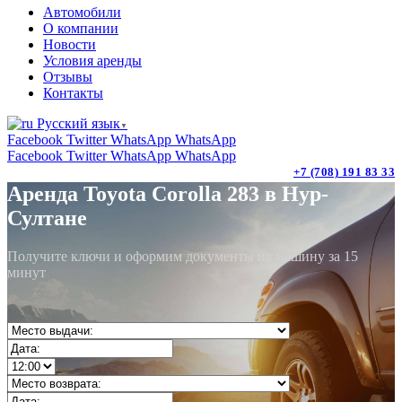
Автомобили
О компании
Новости
Условия аренды
Отзывы
Контакты
Русский язык
▼
Facebook
Twitter
WhatsApp
WhatsApp
Facebook
Twitter
WhatsApp
WhatsApp
+7 (708) 191 83 33
Аренда Toyota Corolla 283 в Нур-
Султане
Получите ключи и оформим документы на машину за 15
минут